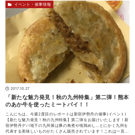
イベント・催事情報
2017.10.27
「新たな魅力発見！秋の九州特集」第二弾！熊本
のあか牛を使ったミートパイ！！
こんにちは。今週2度目のレポートは新宿伊勢丹の催事(イベント)
【新たな魅力発見！秋の九州特集】第二弾をお届けいたします！新
宿伊勢丹デパ地下の九州展は豚の角煮や地鶏めし…とにかく九州を
代表する美味しいものがたくさん販売されています！これは一見...