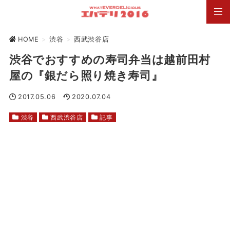
HOME
>
渋谷
>
西武渋谷店
渋谷でおすすめの寿司弁当は越前田村
屋の『銀だら照り焼き寿司』
2017.05.06
2020.07.04
渋谷
西武渋谷店
記事