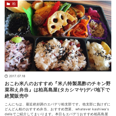
柏
2017.07.18
おこわ米八のおすすめ『米八特製黒酢のチキン野
菜和え弁当』は柏髙島屋(タカシマヤ)デパ地下で
絶賛販売中
こんにちは、最近絶好調のエバデリ柏支部です。他支部に負けずに
どんどん柏のおすすめ弁当、おすすめ惣菜、whatever kashiwa's
delisでご紹介してまいります。本日もエバデリおすすめ柏高島屋