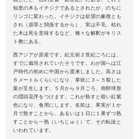
知恵の木もイチジクであるとされたが、のちに
リンゴに変わった。イチジクは欲望の象徴とも
され（原罪と関係するから）、実は不毛、枯れ
た木は死を意味するなど、種々な解釈がキリス
ト教にある。
西アジアが原産です。紀元前２世紀ごろには、
すでに栽培されていたそうです。わが国へは江
戸時代の初めに中国から渡来しました。高さは
６メートルくらいになり、掌状に３～５裂した
葉が互生します。５月から９月ごろ、倒卵球形
の隠頭花序をつけます。これが熟すと暗い紅紫
色になり、食用にします。名前は、果実が１か
月で熟すことから、あるいは１日に１果ずつ熟
すことから一熟（いちじゅく）で、その転訛と
いわれています。