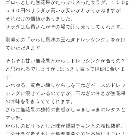
ゴロっとした無花果がたっぷり入ったサラダ。１００g
５４０円のサラダが高いか安いかわかりかねますが、
それだけの価値がありました。
サラダは店員さんがその場で計り売りしてくれます。
別添えの「からし風味の玉ねぎドレッシング」をかけ
ていただきます。
そもそも甘い無花果とからしドレッシングが合うの？
と思われるでしょうが…はっきり言って絶妙に合いま
す！
いわゆる、黄色い練りからしを玉ねぎベースのドレッ
シングに混ぜているのですが、玉ねぎの甘さが無花果
の甘味を引き立ててくれます。
さらに無花果の独特の食感がしゃきしゃきのレタスと
マッチ、
からしのピリっとした味が燻製チキンとの相性抜群。
このサラダ考え出した料理開発の方は本当にすごい！