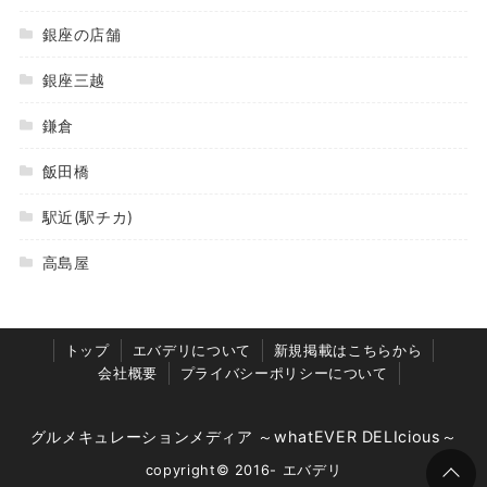
銀座の店舗
銀座三越
鎌倉
飯田橋
駅近(駅チカ)
高島屋
トップ
エバデリについて
新規掲載はこちらから
会社概要
プライバシーポリシーについて
グルメキュレーションメディア ～whatEVER DELIcious～
copyright© 2016- エバデリ