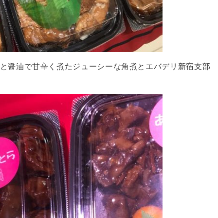
と醤油で甘辛く煮たジューシーな角煮とエバデリ新宿支部