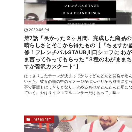
2020.06.04
第7話『長かった２ヶ月間、完成した商品の
晴らしさとそこから得たもの【『ちぇすか
修！フレンチバルSTAUB川口シェフに わか
ま言って作ってもらった “３種のわがまま
すか贅沢カスクート”】
はっきりしたテーマが決まってからはどんどんと開発が進ん
いった。彼女の頭の中のイメージがぼんやりから鮮明にな
事で要望もはっきりとなり、求めるものがどんどんと形に
ていく。やはりインルフルエンサーだけあって、味...
Instagram