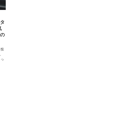
ュタ
気
フの
な投
て、
とっ
.