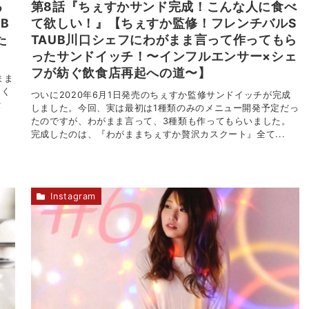
る
第8話『ちぇすかサンド完成！こんな人に食べ
B
て欲しい！』【ちぇすか監修！フレンチバルS
た
TAUB川口シェフにわがまま言って作ってもら
】
ったサンドイッチ！〜インフルエンサー×シェ
フが紡ぐ飲食店再起への道〜】
まま
てく
ついに2020年6月1日発売のちぇすか監修サンドイッチが完成
セ
しました。今回、実は最初は1種類のみのメニュー開発予定だっ
たのですが、わがまま言って、3種類も作ってもらいました。
完成したのは、『わがままちぇすか贅沢カスクート』全て...
Instagram