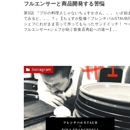
フルエンサーと商品開発する苦悩
第3話 『プロの料理人じゃないちぇすかさん。。。 いざ始
てみると。。。？』【ちぇすか監修！フレンチバルSTAUB
シェフにわがまま言って作ってもらったサンドイッチ！ 〜
フルエンサー×シェフが紡ぐ飲食店再起への道〜】...
Instagram