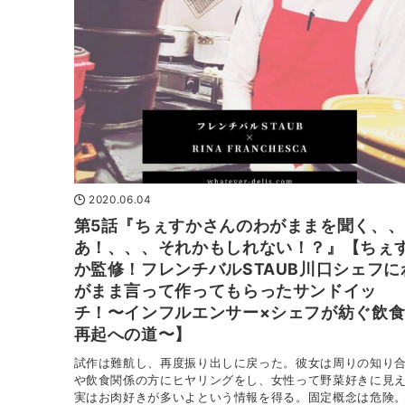
2020.06.04
第5話『ちぇすかさんのわがままを聞く、
あ！、、、それかもしれない！？』【ちぇ
か監修！フレンチバルSTAUB川口シェフに
がまま言って作ってもらったサンドイッ
チ！〜インフルエンサー×シェフが紡ぐ飲
再起への道〜】
試作は難航し、再度振り出しに戻った。彼女は周りの知り
や飲食関係の方にヒヤリングをし、女性って野菜好きに見
実はお肉好きが多いよという情報を得る。固定概念は危険