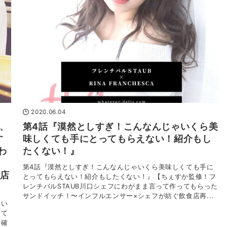
2020.06.04
、、
第4話『漠然としすぎ！こんなんじゃいくら美
す
味しくても手にとってもらえない！紹介もし
わ
たくない！』
第4話『漠然としすぎ！こんなんじゃいくら美味しくても手に
食店
とってもらえない！紹介もしたくない！』【ちぇすか監修！フ
レンチバルSTAUB川口シェフにわがまま言って作ってもらった
サンドイッチ！〜インフルエンサー×シェフが紡ぐ飲食店再...
合い
えて
。確