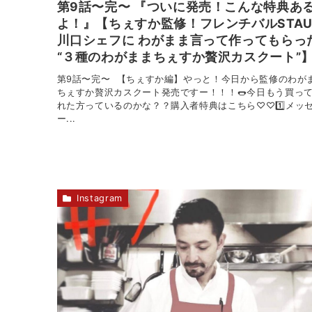
第9話〜完〜 『ついに発売！こんな特典あ
よ！』【ちぇすか監修！フレンチバルSTAU
川口シェフに わがまま言って作ってもらっ
“３種のわがままちぇすか贅沢カスクート”
第9話〜完〜 【ちぇすか編】やっと！今日から監修のわが
ちぇすか贅沢カスクート発売ですー！！！️🌭今日もう買っ
れた方っているのかな？？購入者特典はこちら♡♡1️⃣メッ
ー...
Instagram