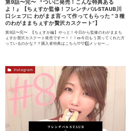
第9話〜完〜 『ついに発売！こんな特典ある
よ！』【ちぇすか監修！フレンチバルSTAUB川
口シェフに わがまま言って作ってもらった “３種
のわがままちぇすか贅沢カスクート”】
第9話〜完〜 【ちぇすか編】やっと！今日から監修のわがままち
ぇすか贅沢カスクート発売ですー！！！️🌭今日もう買ってくれた方
っているのかな？？購入者特典はこちら♡♡1️⃣メッセー...
Instagram