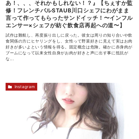
あ！、、、それかもしれない！？』【ちぇすか監
修！フレンチバルSTAUB川口シェフにわがまま
言って作ってもらったサンドイッチ！〜インフル
エンサー×シェフが紡ぐ飲食店再起への道〜】
試作は難航し、再度振り出しに戻った。彼女は周りの知り合いや飲
食関係の方にヒヤリングをし、女性って野菜好きに見えて実はお肉
好きが多いよという情報を得る。固定概念は危険。確かに赤身肉が
ブームになって以来女性自身がお肉が好きと声に出す事に抵抗が
な...
Instagram