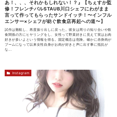
あ！、、、それかもしれない！？』【ちぇすか監
修！フレンチバルSTAUB川口シェフにわがまま
言って作ってもらったサンドイッチ！〜インフル
エンサー×シェフが紡ぐ飲食店再起への道〜】
試作は難航し、再度振り出しに戻った。彼女は周りの知り合いや飲
食関係の方にヒヤリングをし、女性って野菜好きに見えて実はお肉
好きが多いよという情報を得る。固定概念は危険。確かに赤身肉が
ブームになって以来女性自身がお肉が好きと声に出す事に抵抗が
な...
Instagram