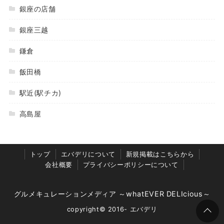
銀座の店舗
銀座三越
鎌倉
飯田橋
駅近(駅チカ)
高島屋
トップ
エバデリについて
新規掲載はこちらから
会社概要
プライバシーポリシーについて
グルメキュレーションメディア ～whatEVER DELIcious～
copyright© 2016- エバデリ