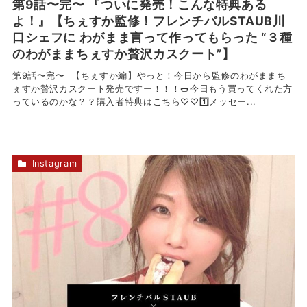
第9話〜完〜 『ついに発売！こんな特典ある
よ！』【ちぇすか監修！フレンチバルSTAUB川
口シェフに わがまま言って作ってもらった “３種
のわがままちぇすか贅沢カスクート”】
第9話〜完〜 【ちぇすか編】やっと！今日から監修のわがままち
ぇすか贅沢カスクート発売ですー！！！️🌭今日もう買ってくれた方
っているのかな？？購入者特典はこちら♡♡1️⃣メッセー...
Instagram