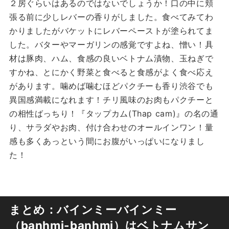
２房ぐらいはあるのではないでしょうか！口の中に頬
張る前に少しレバーの香りがしました。食べてみてわ
かりましたがバケットにレバーペーストが塗られてま
した。バターやマーガリンの感覚ですよね、憎い！具
材は豚肉、ハム、食感の良いベトナム漬物、玉ねぎで
すかね、とにかく野菜と食べると食感がよく食べ応え
があります。噛めば噛むほどパクチーも香り渋谷でも
異国感満載になれます！チリ風味のお肉もパクチーと
の相性ばっちり！『タップカム(Thap cam)』の名の通
り、サラダやお肉、付け合わせのオールインワン！量
感も多くあっという間にお腹がいっぱいになりまし
た！
まとめ：バインミーバインミー
（banhmi-banhmi）はベトナムサン