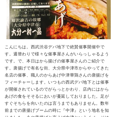
こんにちは。西武渋谷デパ地下で絶賛催事開催中で
す。週替わりで様々な催事屋さんがいらっしゃるよう
です。で、本日はから揚げの催事屋さんのご紹介で
す。唐揚げで有名な街、大分県中津市からやってきた
名店の催事、職人のからあげ中津華鶏さんの唐揚げを
フィーチャーします。いつもの西武デパ地下とは催事
が開催されているのでがらっとかわり、店内にはから
あげの食をそそるにおいが蔓延しておりました。足が
すぐそちらを向いたのは言うまでもありません。数年
前までの唐揚げブームの時に『中津』という地名を知