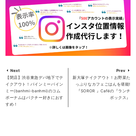
Next
Prev
【閉店】渋谷東急デパ地下でテ
新大塚テイクアウト！お野菜た
イクアウト！バインミーバイン
っぷりなカフェごはんを堪能!
ミー(banhmi-banhmi)のコム
『SOROR 』Caféの『ランチ
ボーナムはパクチー好きにおす
ボックス』
すめ！