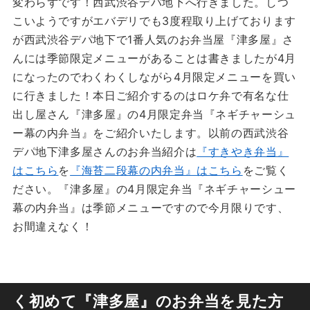
変わらずです！西武渋谷デパ地下へ行きました。しつ
こいようですがエバデリでも3度程取り上げております
が西武渋谷デパ地下で1番人気のお弁当屋『津多屋』さ
んには季節限定メニューがあることは書きましたが4月
になったのでわくわくしながら4月限定メニューを買い
に行きました！本日ご紹介するのはロケ弁で有名な仕
出し屋さん『津多屋』の4月限定弁当『ネギチャーシュ
ー幕の内弁当』をご紹介いたします。以前の西武渋谷
デパ地下津多屋さんのお弁当紹介は
『すきやき弁当』
はこちら
を
『海苔二段幕の内弁当』はこちら
をご覧く
ださい。『津多屋』の4月限定弁当『ネギチャーシュー
幕の内弁当』は季節メニューですので今月限りです、
お間違えなく！
く初めて『津多屋』のお弁当を見た方