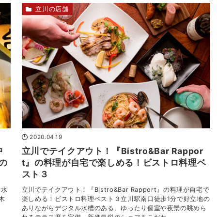
立川の店舗
2020.04.19
中
立川でテイクアウト！『Bistro&Bar Rappor
の
t』の料理が自宅で楽しめる！ビストロ料理ベ
スト３
汁水
立川でテイクアウト！『Bistro&Bar Rapport』の料理が自宅で
木
楽しめる！ビストロ料理ベスト３立川駅南口徒歩1分で好立地の
ま
ありながらデジタル水槽のある、ゆったり個室や夜景の眺めら