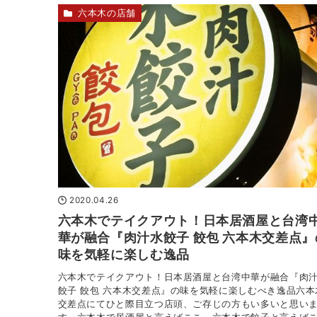
六本木の店舗
2020.04.26
六本木でテイクアウト！日本居酒屋と台湾
華が融合『肉汁水餃子 餃包 六本木交差点』
味を気軽に楽しむ逸品
六本木でテイクアウト！日本居酒屋と台湾中華が融合『肉
餃子 餃包 六本木交差点』の味を気軽に楽しむべき逸品六本
交差点にてひと際目立つ店頭、ご存じの方もい多いと思い