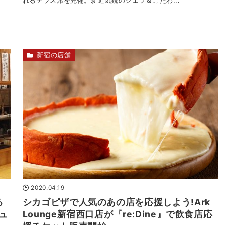
こ
れるテラス席を完備。新進気鋭のシェフ＆こだわ...
新宿の店舗
2020.04.19
る
シカゴピザで人気のあの店を応援しよう!Ark
ュ
Lounge新宿西口店が『re:Dine』で飲食店応