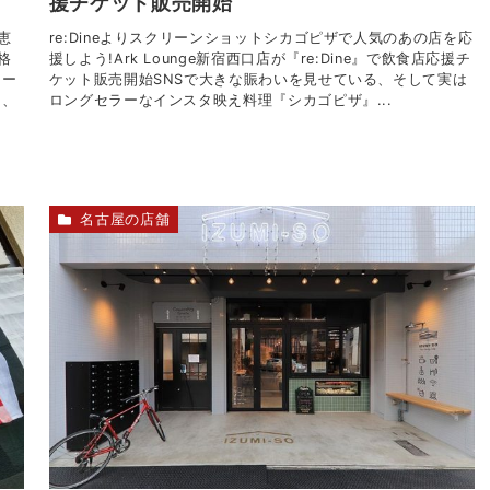
援チケット販売開始
恵
re:Dineよりスクリーンショットシカゴピザで人気のあの店を応
格
援しよう!Ark Lounge新宿西口店が『re:Dine』で飲食店応援チ
ュー
ケット販売開始SNSで大きな賑わいを見せている、そして実は
つ、
ロングセラーなインスタ映え料理『シカゴピザ』...
名古屋の店舗