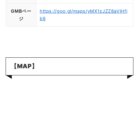
GMBペー
https://goo.gl/maps/yMX1zJZZ8aViHfi
ジ
b6
【MAP】