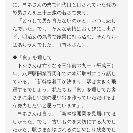
に、ヨネさんの夫で四代目と目されていた孫の
彰男さんを三十三歳の若さで失う。
「どうして男が育たないのかと、いつも悲し
んでいた。でも、そんな表情はおくびにも出さ
ず、明治女の気骨で家業に打ち込む、そんなお
ばあちゃんでした」（ヨネさん）。
◆「食」を通して
トシさんは亡くなる三年前の九一（平成三）
年、八戸駅開業百周年での本紙取材にこう話し
ている。「新幹線着工が決まり、駅は大きく飛
躍するでしょう。私たちも『食』を通してお客
さまに楽しい旅の思い出を作っていただけるよ
う努力したいと思っています」。
ヨネさんは言う。「新幹線開業を見届けてほ
しかった。でも、古いものを大切にする人でし
たから、駅さまが壊されるのはやはり残念でし