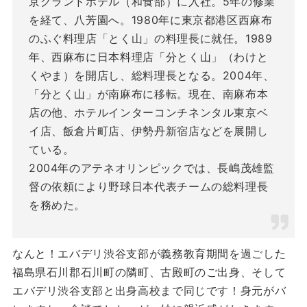
京グランドホテル（和食部）に入社。5年の修業
を経て、八芳園へ。1980年に東京都港区西麻布
のふぐ料理店「とく山」の料理長に就任。1989
年、西麻布に日本料理店「分とく山」（わけと
くやま）を開店し、総料理長となる。2004年、
「分とく山」が南麻布に移転。現在、南麻布本
店の他、ホテルインターコンチネンタル東京ベ
イ店、飯倉片町店、伊勢丹新宿店などを展開し
ている。
2004年のアテネオリンピックでは、長嶋茂雄監
督の依頼により野球日本代表チームの総料理長
を務めた。
なんと！エバデリ渋谷支部が義務教育期間を過ごした
福島県石川郡石川町の隣町、古殿町のご出身、そして
エバデリ渋谷支部と出身高校まで同じです！身元がバ