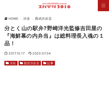
HOME
>
渋谷
>
西武渋谷店
分とく山の駅弁?野崎洋光監修吉田屋の
『海鮮幕の内弁当』は総料理長入魂の１
品！
2017.10.17
2020.07.04
渋谷
西武渋谷店
記事