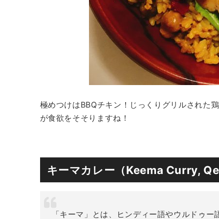
極めつけはBBQチキン！じっくりグリルされた
が食欲をそそりますね！
キーマカレー（Keema Curry, Q
「キーマ」とは、ヒンディー語やウルドゥー