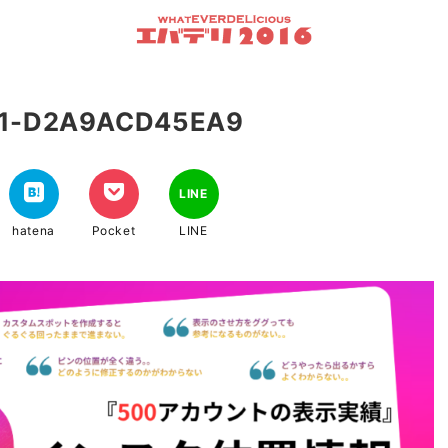
A1-D2A9ACD45EA9
LINE
hatena
Pocket
LINE